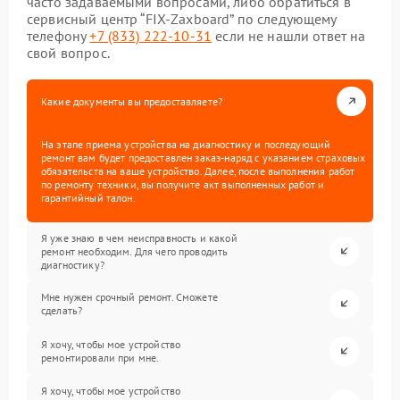
часто задаваемыми вопросами, либо обратиться в
сервисный центр “FIX-Zaxboard” по следующему
телефону
+7 (833) 222-10-31
если не нашли ответ на
свой вопрос.
Какие документы вы предоставляете?
На этапе приема устройства на диагностику и последующий
ремонт вам будет предоставлен заказ-наряд с указанием страховых
обязательств на ваше устройство. Далее, после выполнения работ
по ремонту техники, вы получите акт выполненных работ и
гарантийный талон.
Я уже знаю в чем неисправность и какой
ремонт необходим. Для чего проводить
диагностику?
Мне нужен срочный ремонт. Сможете
сделать?
Я хочу, чтобы мое устройство
ремонтировали при мне.
Я хочу, чтобы мое устройство