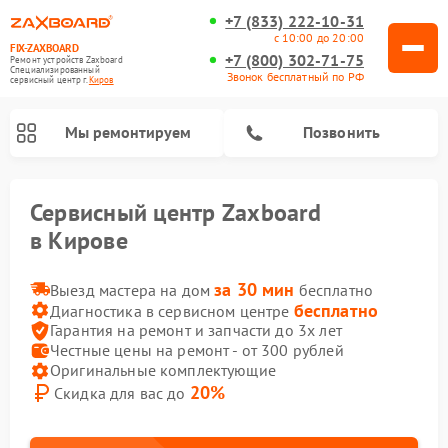
+7 (833) 222-10-31
с 10:00 до 20:00
FIX-ZAXBOARD
+7 (800) 302-71-75
Ремонт устройств Zaxboard
Специализированный
Звонок бесплатный по РФ
cервисный центр г.
Киров
Мы ремонтируем
Позвонить
Сервисный центр Zaxboard
Ремонт электросамокатов Zaxboard
в Кирове
за 30 мин
Выезд мастера на дом
бесплатно
бесплатно
Диагностика в сервисном центре
Гарантия на ремонт и запчасти до 3х лет
Честные цены на ремонт - от 300 рублей
Оригинальные комплектующие
20%
Скидка для вас до