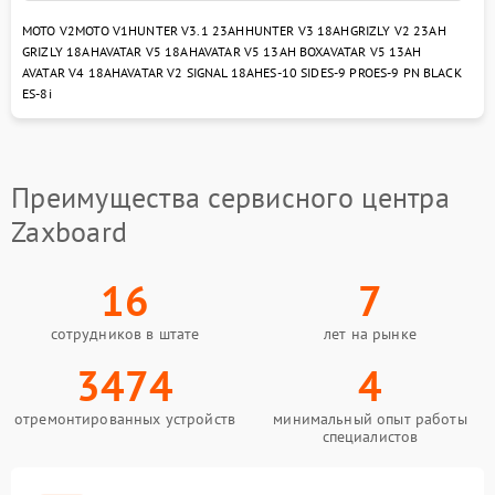
MOTO V2
MOTO V1
HUNTER V3.1 23AH
HUNTER V3 18AH
GRIZLY V2 23AH
GRIZLY 18AH
AVATAR V5 18AH
AVATAR V5 13AH BOX
AVATAR V5 13AH
AVATAR V4 18AH
AVATAR V2 SIGNAL 18AH
ES-10 SID
ES-9 PRO
ES-9 PN BLACK
ES-8i
Преимущества сервисного центра
Zaxboard
16
7
сотрудников в штате
лет на рынке
3474
4
отремонтированных устройств
минимальный опыт работы
специалистов