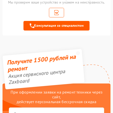
Замена элемента
Мы проверим ваше устройство и укажем на неисправность.
400 рублей
освещения
Замена амортизаторов
800 рублей
Консультация со специалистом
Замена подшипников
700 рублей
Устранение люфта
900 рублей
Замена резины
900 рублей
Получите 1500 рублей на
Замена камеры
750 рублей
ремонт
Акция сервисного центра
Апгрейд
2000 рублей
Zaxboard
Гидроизоляция
1100 рублей
При оформлении заявки на ремонт техники через
сайт,
Замена подсветки
400 рублей
действует персональная бессрочная скидка